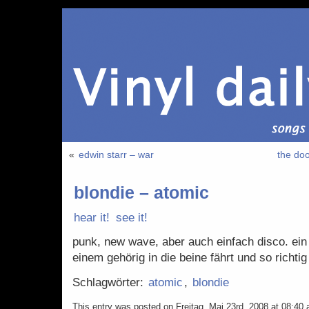
«
edwin starr – war
the doo
blondie – atomic
hear it!
see it!
punk, new wave, aber auch einfach disco. ein 
einem gehörig in die beine fährt und so richti
Schlagwörter:
atomic
,
blondie
This entry was posted on Freitag, Mai 23rd, 2008 at 08:40 